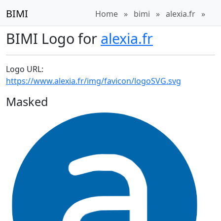
BIMI
Home
»
bimi
»
alexia.fr
»
BIMI Logo for
alexia.fr
Logo URL:
https://www.alexia.fr/img/favicon/logoSVG.svg
Masked